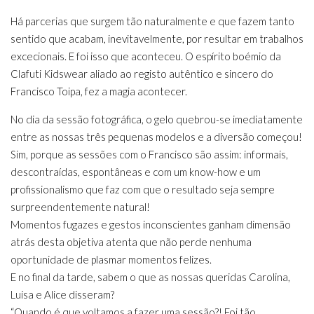
Há parcerias que surgem tão naturalmente e que fazem tanto
sentido que acabam, inevitavelmente, por resultar em trabalhos
excecionais. E foi isso que aconteceu. O espírito boémio da
Clafuti Kidswear aliado ao registo autêntico e sincero do
Francisco Toipa, fez a magia acontecer.
No dia da sessão fotográfica, o gelo quebrou-se imediatamente
entre as nossas três pequenas modelos e a diversão começou!
Sim, porque as sessões com o Francisco são assim: informais,
descontraídas, espontâneas e com um know-how e um
profissionalismo que faz com que o resultado seja sempre
surpreendentemente natural!
Momentos fugazes e gestos inconscientes ganham dimensão
atrás desta objetiva atenta que não perde nenhuma
oportunidade de plasmar momentos felizes.
E no final da tarde, sabem o que as nossas queridas Carolina,
Luísa e Alice disseram?
“Quando é que voltamos a fazer uma sessão?! Foi tão